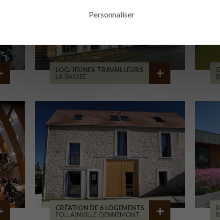
Personnaliser
LOG. JEUNES TRAVAILLEURS
LA BASSEE
B
CRÉATION DE 6 LOGEMENTS
H
FOLLAINVILLE-DENNEMONT