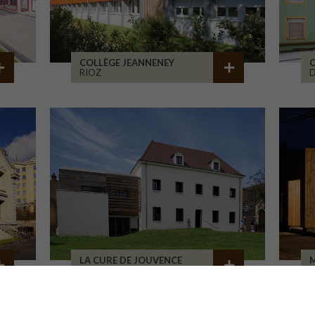
COLLÈGE JEANNENEY
C
RIOZ
D
LA CURE DE JOUVENCE
M
LALHEUE