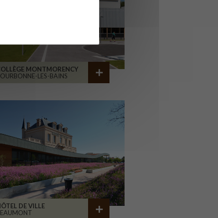
COLLÈGE MONTMORENCY
OURBONNE-LES-BAINS
ÔTEL DE VILLE
BEAUMONT