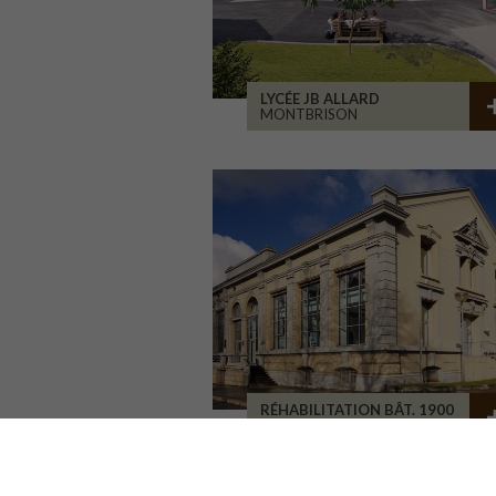
LYCÉE JB ALLARD
MONTBRISON
RÉHABILITATION BÂT. 1900
SAINT-ETIENNE