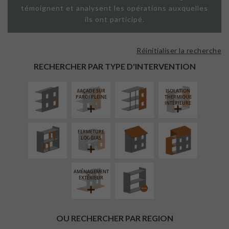
témoignent et analysent les opérations auxquelles
ils ont participé.
Réinitialiser la recherche
ISOLATION
FAÇADE SUR
THERMIQUE
SUPPORT
RECHERCHER PAR TYPE D'INTERVENTION
EXTÉRIEURE
LINÉAIRE
FAÇADE SUR
ISOLATION
RÉAMÉNAGEMENT
RÉFECTION DES
SURÉLÉVATION
PAROI PLEINE
THERMIQUE
INTÉRIEUR
TOITURES
EXTENSION
INTÉRIEURE
FERMETURE
PROCÉDÉ
LOGGIAS
PARTICULIER
AMÉNAGEMENT
EXTÉRIEUR
OU RECHERCHER PAR REGION