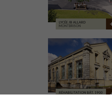
LYCÉE JB ALLARD
MONTBRISON
RÉHABILITATION BÂT. 1900
SAINT-ETIENNE