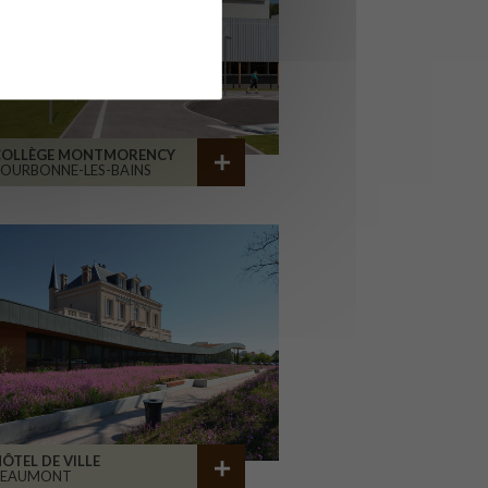
COLLÈGE MONTMORENCY
OURBONNE-LES-BAINS
ÔTEL DE VILLE
BEAUMONT