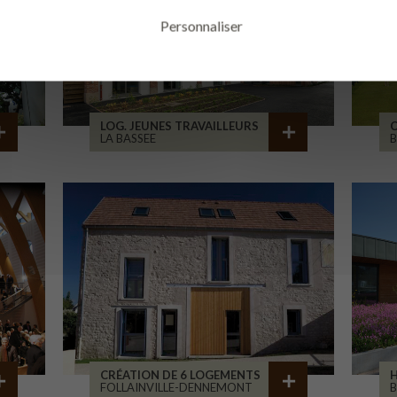
Personnaliser
LOG. JEUNES TRAVAILLEURS
LA BASSEE
B
CRÉATION DE 6 LOGEMENTS
H
FOLLAINVILLE-DENNEMONT