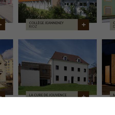
COLLÈGE JEANNENEY
C
RIOZ
D
LA CURE DE JOUVENCE
M
LALHEUE