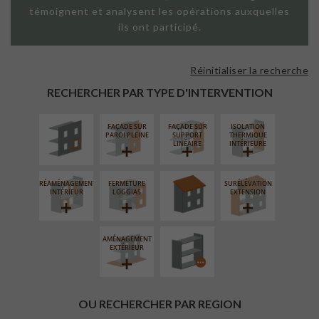
témoignent et analysent les opérations auxquelles
ils ont participé.
Réinitialiser la recherche
ISOLATION
THERMIQUE
RECHERCHER PAR TYPE D'INTERVENTION
EXTÉRIEURE
FAÇADE SUR
FAÇADE SUR
ISOLATION
RÉFECTION DES
PAROI PLEINE
SUPPORT
THERMIQUE
TOITURES
LINÉAIRE
INTÉRIEURE
RÉAMÉNAGEMENT
FERMETURE
SURÉLÉVATION
PROCÉDÉ
INTÉRIEUR
LOGGIAS
EXTENSION
PARTICULIER
AMÉNAGEMENT
EXTÉRIEUR
OU RECHERCHER PAR REGION