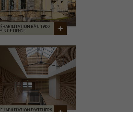
ÉHABILITATION BÂT. 1900
AINT-ETIENNE
ÉHABILITATION D'ATELIERS
RIVE-LA-GAILLARDE