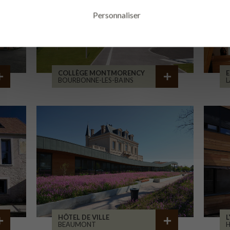
Personnaliser
COLLÈGE MONTMORENCY
E
BOURBONNE-LES-BAINS
L
HÔTEL DE VILLE
L
BEAUMONT