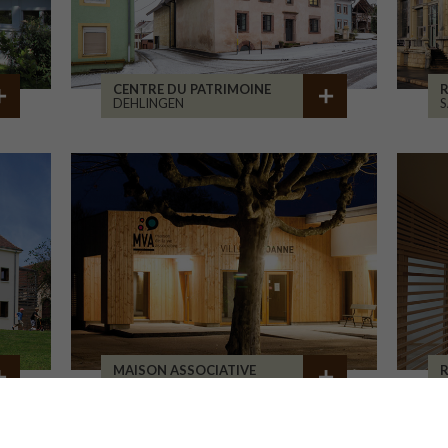
CENTRE DU PATRIMOINE
R
DEHLINGEN
S
MAISON ASSOCIATIVE
R
ROANNE
B