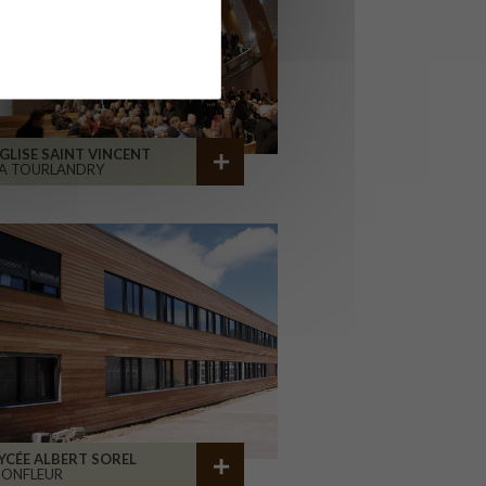
GLISE SAINT VINCENT
A TOURLANDRY
YCÉE ALBERT SOREL
HONFLEUR