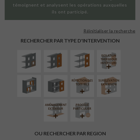
témoignent et analysent les opérations auxquelles
ils ont participé.
Réinitialiser la recherche
ISOLATION
FAÇADE SUR
FAÇADE SUR
THERMIQUE
PAROI PLEINE
SUPPORT
RECHERCHER PAR TYPE D'INTERVENTION
EXTÉRIEURE
LINÉAIRE
ISOLATION
RÉAMÉNAGEMENT
FERMETURE
THERMIQUE
INTÉRIEUR
LOGGIAS
INTÉRIEURE
RÉFECTION DES
SURÉLÉVATION
TOITURES
EXTENSION
AMÉNAGEMENT
PROCÉDÉ
EXTÉRIEUR
PARTICULIER
OU RECHERCHER PAR REGION