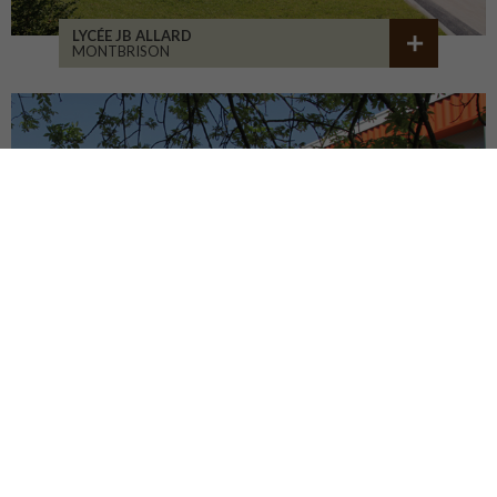
LYCÉE JB ALLARD
MONTBRISON
COLLÈGE JEANNENEY
RIOZ