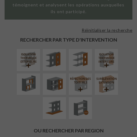
témoignent et analysent les opérations auxquelles
ils ont participé.
Réinitialiser la recherche
FAÇADE SUR
FAÇADE SUR
PAROI PLEINE
SUPPORT
RECHERCHER PAR TYPE D'INTERVENTION
LINÉAIRE
ISOLATION
ISOLATION
RÉAMÉNAGEMENT
FERMETURE
THERMIQUE
THERMIQUE
INTÉRIEUR
LOGGIAS
EXTÉRIEURE
INTÉRIEURE
RÉFECTION DES
SURÉLÉVATION
AMÉNAGEMENT
PROCÉDÉ
TOITURES
EXTENSION
EXTÉRIEUR
PARTICULIER
OU RECHERCHER PAR REGION