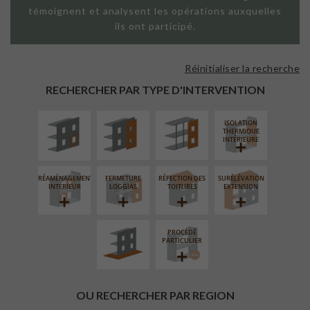
témoignent et analysent les opérations auxquelles
ils ont participé.
Réinitialiser la recherche
ISOLATION
FAÇADE SUR
FAÇADE SUR
THERMIQUE
PAROI PLEINE
SUPPORT
RECHERCHER PAR TYPE D'INTERVENTION
EXTÉRIEURE
LINÉAIRE
ISOLATION
THERMIQUE
INTÉRIEURE
RÉAMÉNAGEMENT
FERMETURE
RÉFECTION DES
SURÉLÉVATION
AMÉNAGEMENT
INTÉRIEUR
LOGGIAS
TOITURES
EXTENSION
EXTÉRIEUR
PROCÉDÉ
PARTICULIER
OU RECHERCHER PAR REGION