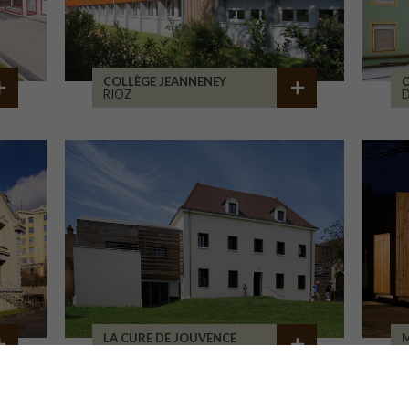
COLLÈGE JEANNENEY
C
RIOZ
D
LA CURE DE JOUVENCE
M
LALHEUE