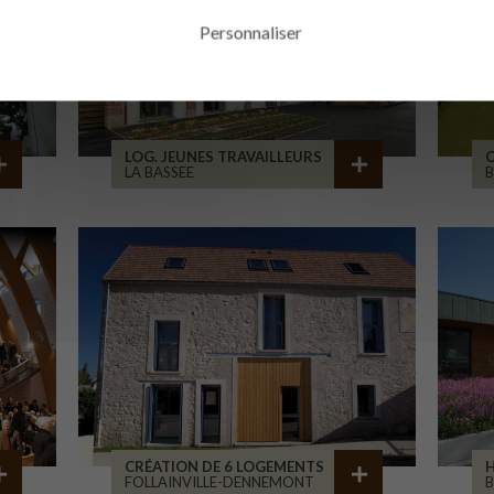
Personnaliser
LOG. JEUNES TRAVAILLEURS
LA BASSEE
B
CRÉATION DE 6 LOGEMENTS
H
FOLLAINVILLE-DENNEMONT