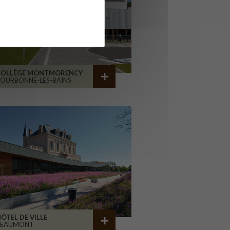
COLLÈGE MONTMORENCY
OURBONNE-LES-BAINS
ÔTEL DE VILLE
BEAUMONT