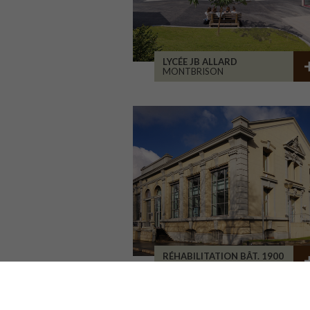
LYCÉE JB ALLARD
MONTBRISON
RÉHABILITATION BÂT. 1900
SAINT-ETIENNE