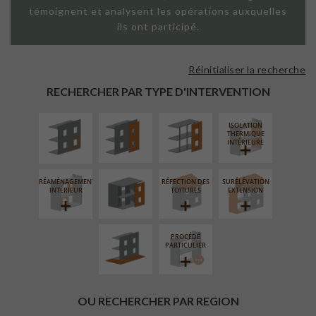
témoignent et analysent les opérations auxquelles
ils ont participé.
Réinitialiser la recherche
ISOLATION
FAÇADE SUR
FAÇADE SUR
THERMIQUE
PAROI PLEINE
SUPPORT
RECHERCHER PAR TYPE D'INTERVENTION
EXTÉRIEURE
LINÉAIRE
ISOLATION
FERMETURE
THERMIQUE
LOGGIAS
INTÉRIEURE
RÉAMÉNAGEMENT
RÉFECTION DES
SURÉLÉVATION
AMÉNAGEMENT
INTÉRIEUR
TOITURES
EXTENSION
EXTÉRIEUR
PROCÉDÉ
PARTICULIER
OU RECHERCHER PAR REGION