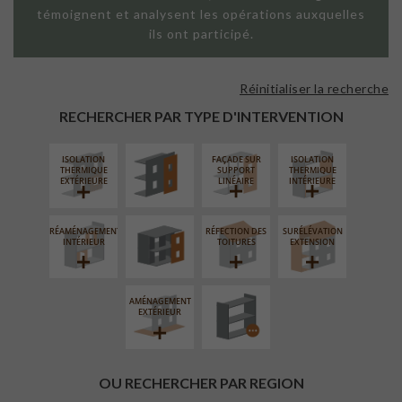
témoignent et analysent les opérations auxquelles
ils ont participé.
Réinitialiser la recherche
FAÇADE SUR
PAROI PLEINE
RECHERCHER PAR TYPE D'INTERVENTION
ISOLATION
FAÇADE SUR
ISOLATION
FERMETURE
THERMIQUE
SUPPORT
THERMIQUE
LOGGIAS
EXTÉRIEURE
LINÉAIRE
INTÉRIEURE
RÉAMÉNAGEMENT
RÉFECTION DES
SURÉLÉVATION
PROCÉDÉ
INTÉRIEUR
TOITURES
EXTENSION
PARTICULIER
AMÉNAGEMENT
EXTÉRIEUR
OU RECHERCHER PAR REGION