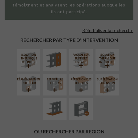
témoignent et analysent les opérations auxquelles
ils ont participé.
Réinitialiser la recherche
FAÇADE SUR
PAROI PLEINE
RECHERCHER PAR TYPE D'INTERVENTION
ISOLATION
FAÇADE SUR
ISOLATION
THERMIQUE
SUPPORT
THERMIQUE
EXTÉRIEURE
LINÉAIRE
INTÉRIEURE
RÉAMÉNAGEMENT
FERMETURE
RÉFECTION DES
SURÉLÉVATION
AMÉNAGEMENT
PROCÉDÉ
INTÉRIEUR
LOGGIAS
TOITURES
EXTENSION
EXTÉRIEUR
PARTICULIER
OU RECHERCHER PAR REGION