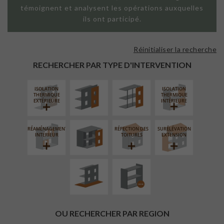
témoignent et analysent les opérations auxquelles
ils ont participé.
Réinitialiser la recherche
FAÇADE SUR
FAÇADE SUR
PAROI PLEINE
SUPPORT
RECHERCHER PAR TYPE D'INTERVENTION
LINÉAIRE
ISOLATION
ISOLATION
FERMETURE
THERMIQUE
THERMIQUE
LOGGIAS
EXTÉRIEURE
INTÉRIEURE
RÉAMÉNAGEMENT
RÉFECTION DES
SURÉLÉVATION
AMÉNAGEMENT
PROCÉDÉ
INTÉRIEUR
TOITURES
EXTENSION
EXTÉRIEUR
PARTICULIER
OU RECHERCHER PAR REGION