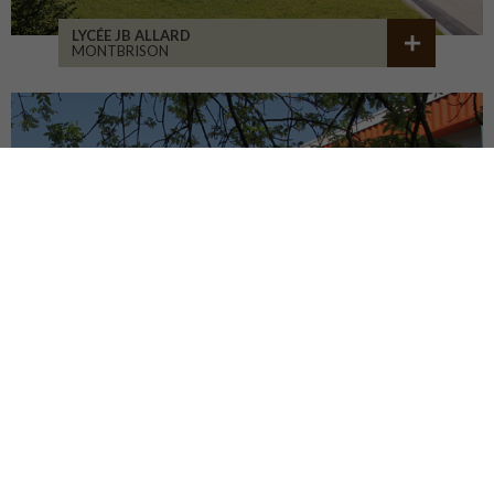
LYCÉE JB ALLARD
MONTBRISON
COLLÈGE JEANNENEY
RIOZ