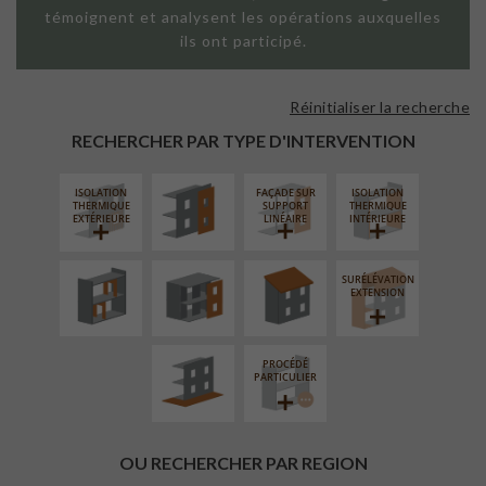
témoignent et analysent les opérations auxquelles
ils ont participé.
Réinitialiser la recherche
FAÇADE SUR
PAROI PLEINE
RECHERCHER PAR TYPE D'INTERVENTION
ISOLATION
FAÇADE SUR
ISOLATION
RÉAMÉNAGEMENT
FERMETURE
RÉFECTION DES
THERMIQUE
SUPPORT
THERMIQUE
INTÉRIEUR
LOGGIAS
TOITURES
EXTÉRIEURE
LINÉAIRE
INTÉRIEURE
SURÉLÉVATION
AMÉNAGEMENT
EXTENSION
EXTÉRIEUR
PROCÉDÉ
PARTICULIER
OU RECHERCHER PAR REGION