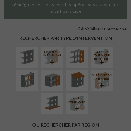
témoignent et analysent les opérations auxquelles
ils ont participé.
Réinitialiser la recherche
ISOLATION
FAÇADE SUR
THERMIQUE
SUPPORT
RECHERCHER PAR TYPE D'INTERVENTION
EXTÉRIEURE
LINÉAIRE
FAÇADE SUR
ISOLATION
RÉAMÉNAGEMENT
FERMETURE
RÉFECTION DES
PAROI PLEINE
THERMIQUE
INTÉRIEUR
LOGGIAS
TOITURES
INTÉRIEURE
SURÉLÉVATION
AMÉNAGEMENT
EXTENSION
EXTÉRIEUR
PROCÉDÉ
PARTICULIER
OU RECHERCHER PAR REGION