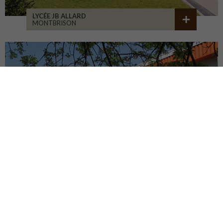
LYCÉE JB ALLARD
MONTBRISON
COLLÈGE JEANNENEY
RIOZ