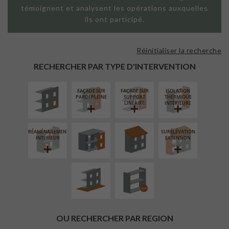
témoignent et analysent les opérations auxquelles
ils ont participé.
Réinitialiser la recherche
ISOLATION
THERMIQUE
RECHERCHER PAR TYPE D'INTERVENTION
EXTÉRIEURE
FAÇADE SUR
FAÇADE SUR
ISOLATION
FERMETURE
RÉFECTION DES
PAROI PLEINE
SUPPORT
THERMIQUE
LOGGIAS
TOITURES
LINÉAIRE
INTÉRIEURE
RÉAMÉNAGEMENT
SURÉLÉVATION
AMÉNAGEMENT
PROCÉDÉ
INTÉRIEUR
EXTENSION
EXTÉRIEUR
PARTICULIER
OU RECHERCHER PAR REGION