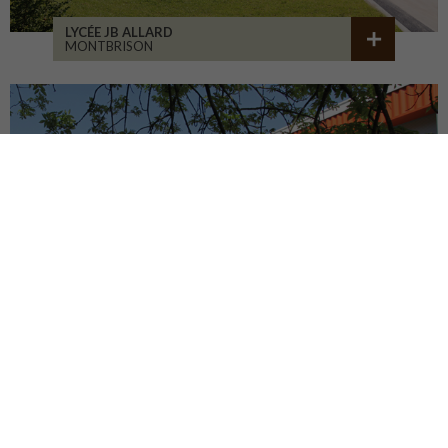
LYCÉE JB ALLARD
MONTBRISON
COLLÈGE JEANNENEY
RIOZ