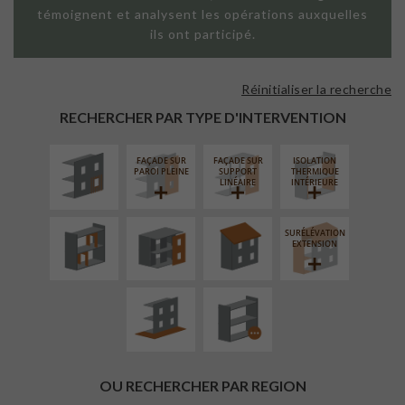
témoignent et analysent les opérations auxquelles
ils ont participé.
Réinitialiser la recherche
ISOLATION
THERMIQUE
RECHERCHER PAR TYPE D'INTERVENTION
EXTÉRIEURE
FAÇADE SUR
FAÇADE SUR
ISOLATION
RÉAMÉNAGEMENT
FERMETURE
RÉFECTION DES
PAROI PLEINE
SUPPORT
THERMIQUE
INTÉRIEUR
LOGGIAS
TOITURES
LINÉAIRE
INTÉRIEURE
SURÉLÉVATION
AMÉNAGEMENT
PROCÉDÉ
EXTENSION
EXTÉRIEUR
PARTICULIER
OU RECHERCHER PAR REGION