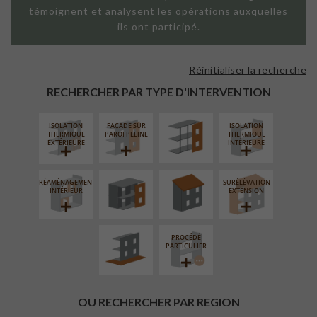
témoignent et analysent les opérations auxquelles
ils ont participé.
Réinitialiser la recherche
FAÇADE SUR
SUPPORT
RECHERCHER PAR TYPE D'INTERVENTION
LINÉAIRE
ISOLATION
FAÇADE SUR
ISOLATION
FERMETURE
RÉFECTION DES
THERMIQUE
PAROI PLEINE
THERMIQUE
LOGGIAS
TOITURES
EXTÉRIEURE
INTÉRIEURE
RÉAMÉNAGEMENT
SURÉLÉVATION
AMÉNAGEMENT
INTÉRIEUR
EXTENSION
EXTÉRIEUR
PROCÉDÉ
PARTICULIER
OU RECHERCHER PAR REGION