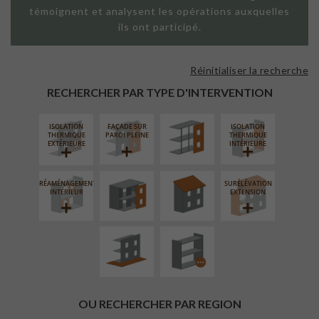
témoignent et analysent les opérations auxquelles
ils ont participé.
Réinitialiser la recherche
FAÇADE SUR
SUPPORT
RECHERCHER PAR TYPE D'INTERVENTION
LINÉAIRE
ISOLATION
FAÇADE SUR
ISOLATION
FERMETURE
RÉFECTION DES
THERMIQUE
PAROI PLEINE
THERMIQUE
LOGGIAS
TOITURES
EXTÉRIEURE
INTÉRIEURE
RÉAMÉNAGEMENT
SURÉLÉVATION
AMÉNAGEMENT
PROCÉDÉ
INTÉRIEUR
EXTENSION
EXTÉRIEUR
PARTICULIER
OU RECHERCHER PAR REGION