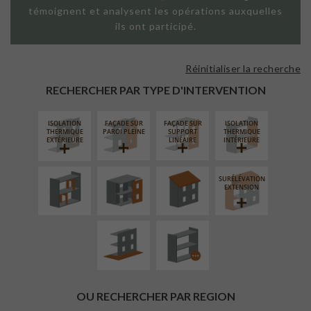
témoignent et analysent les opérations auxquelles
ils ont participé.
Réinitialiser la recherche
RECHERCHER PAR TYPE D'INTERVENTION
ISOLATION
FAÇADE SUR
FAÇADE SUR
ISOLATION
RÉAMÉNAGEMENT
FERMETURE
RÉFECTION DES
THERMIQUE
PAROI PLEINE
SUPPORT
THERMIQUE
INTÉRIEUR
LOGGIAS
TOITURES
EXTÉRIEURE
LINÉAIRE
INTÉRIEURE
SURÉLÉVATION
AMÉNAGEMENT
PROCÉDÉ
EXTENSION
EXTÉRIEUR
PARTICULIER
OU RECHERCHER PAR REGION