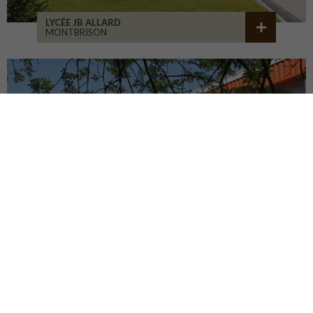
LYCÉE JB ALLARD
MONTBRISON
COLLÈGE JEANNENEY
RIOZ