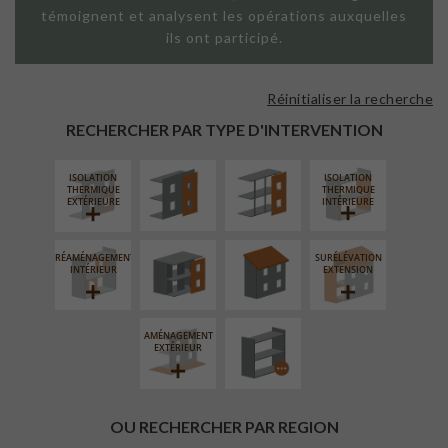
témoignent et analysent les opérations auxquelles
ils ont participé.
Réinitialiser la recherche
FAÇADE SUR
FAÇADE SUR
PAROI PLEINE
SUPPORT
RECHERCHER PAR TYPE D'INTERVENTION
LINÉAIRE
ISOLATION
ISOLATION
FERMETURE
RÉFECTION DES
THERMIQUE
THERMIQUE
LOGGIAS
TOITURES
EXTÉRIEURE
INTÉRIEURE
RÉAMÉNAGEMENT
SURÉLÉVATION
PROCÉDÉ
INTÉRIEUR
EXTENSION
PARTICULIER
AMÉNAGEMENT
EXTÉRIEUR
OU RECHERCHER PAR REGION