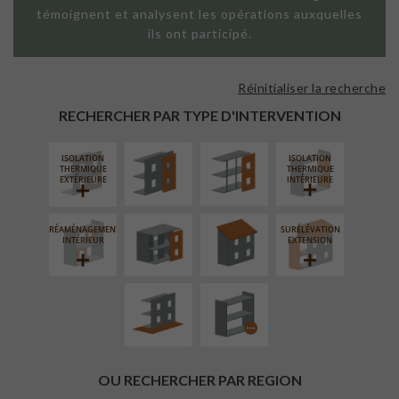
témoignent et analysent les opérations auxquelles
ils ont participé.
Réinitialiser la recherche
FAÇADE SUR
FAÇADE SUR
PAROI PLEINE
SUPPORT
RECHERCHER PAR TYPE D'INTERVENTION
LINÉAIRE
ISOLATION
ISOLATION
FERMETURE
RÉFECTION DES
THERMIQUE
THERMIQUE
LOGGIAS
TOITURES
EXTÉRIEURE
INTÉRIEURE
RÉAMÉNAGEMENT
SURÉLÉVATION
AMÉNAGEMENT
PROCÉDÉ
INTÉRIEUR
EXTENSION
EXTÉRIEUR
PARTICULIER
OU RECHERCHER PAR REGION