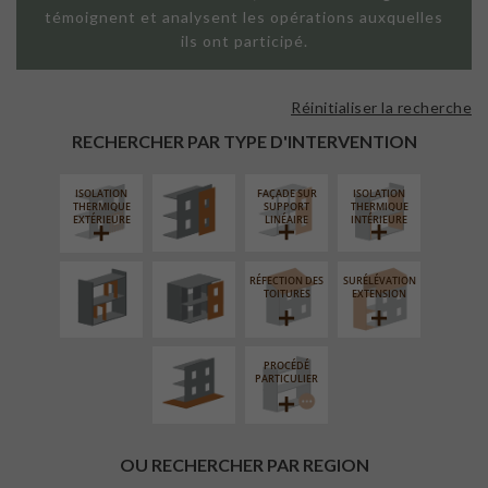
témoignent et analysent les opérations auxquelles
ils ont participé.
Réinitialiser la recherche
FAÇADE SUR
PAROI PLEINE
RECHERCHER PAR TYPE D'INTERVENTION
ISOLATION
FAÇADE SUR
ISOLATION
RÉAMÉNAGEMENT
FERMETURE
THERMIQUE
SUPPORT
THERMIQUE
INTÉRIEUR
LOGGIAS
EXTÉRIEURE
LINÉAIRE
INTÉRIEURE
RÉFECTION DES
SURÉLÉVATION
AMÉNAGEMENT
TOITURES
EXTENSION
EXTÉRIEUR
PROCÉDÉ
PARTICULIER
OU RECHERCHER PAR REGION