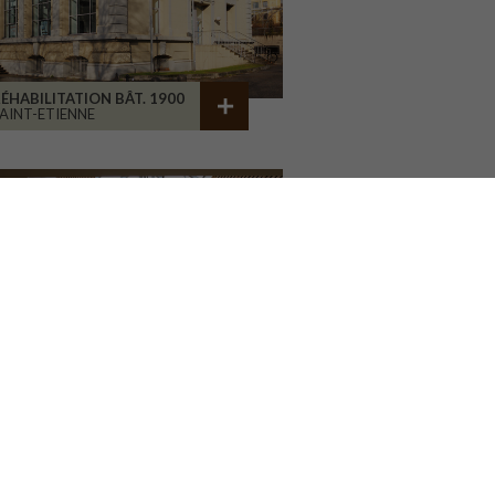
ÉHABILITATION BÂT. 1900
AINT-ETIENNE
ÉHABILITATION D'ATELIERS
RIVE-LA-GAILLARDE