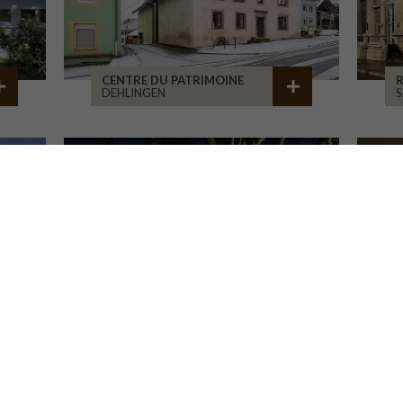
CENTRE DU PATRIMOINE
R
DEHLINGEN
S
MAISON ASSOCIATIVE
R
ROANNE
B