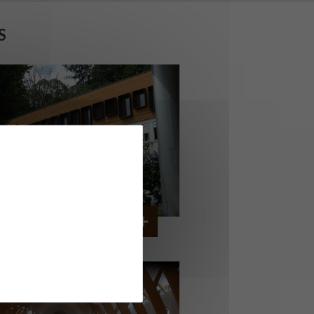
S
ERVICE AMBULANCIER
GARCHES