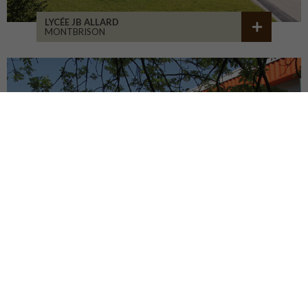
LYCÉE JB ALLARD
MONTBRISON
COLLÈGE JEANNENEY
RIOZ