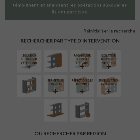
témoignent et analysent les opérations auxquelles
ils ont participé.
Réinitialiser la recherche
FAÇADE SUR
PAROI PLEINE
RECHERCHER PAR TYPE D'INTERVENTION
ISOLATION
FAÇADE SUR
ISOLATION
RÉAMÉNAGEMENT
THERMIQUE
SUPPORT
THERMIQUE
INTÉRIEUR
EXTÉRIEURE
LINÉAIRE
INTÉRIEURE
FERMETURE
RÉFECTION DES
SURÉLÉVATION
AMÉNAGEMENT
PROCÉDÉ
LOGGIAS
TOITURES
EXTENSION
EXTÉRIEUR
PARTICULIER
OU RECHERCHER PAR REGION