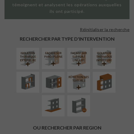
témoignent et analysent les opérations auxquelles
ils ont participé.
Réinitialiser la recherche
RECHERCHER PAR TYPE D'INTERVENTION
ISOLATION
FAÇADE SUR
FAÇADE SUR
ISOLATION
RÉAMÉNAGEMENT
FERMETURE
SURÉLÉVATION
THERMIQUE
PAROI PLEINE
SUPPORT
THERMIQUE
INTÉRIEUR
LOGGIAS
EXTENSION
EXTÉRIEURE
LINÉAIRE
INTÉRIEURE
RÉFECTION DES
AMÉNAGEMENT
PROCÉDÉ
TOITURES
EXTÉRIEUR
PARTICULIER
OU RECHERCHER PAR REGION