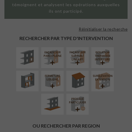
témoignent et analysent les opérations auxquelles
ils ont participé.
Réinitialiser la recherche
ISOLATION
THERMIQUE
RECHERCHER PAR TYPE D'INTERVENTION
EXTÉRIEURE
FAÇADE SUR
FAÇADE SUR
ISOLATION
RÉAMÉNAGEMENT
RÉFECTION DES
PAROI PLEINE
SUPPORT
THERMIQUE
INTÉRIEUR
TOITURES
LINÉAIRE
INTÉRIEURE
FERMETURE
SURÉLÉVATION
AMÉNAGEMENT
LOGGIAS
EXTENSION
EXTÉRIEUR
PROCÉDÉ
PARTICULIER
OU RECHERCHER PAR REGION