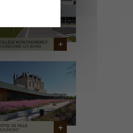
COLLÈGE MONTMORENCY
OURBONNE-LES-BAINS
ÔTEL DE VILLE
BEAUMONT