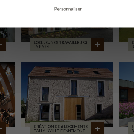
Personnaliser
LOG. JEUNES TRAVAILLEURS
LA BASSEE
B
CRÉATION DE 6 LOGEMENTS
H
FOLLAINVILLE-DENNEMONT