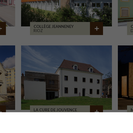
COLLÈGE JEANNENEY
C
RIOZ
D
LA CURE DE JOUVENCE
M
LALHEUE