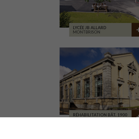
LYCÉE JB ALLARD
MONTBRISON
RÉHABILITATION BÂT. 1900
SAINT-ETIENNE