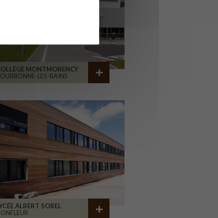
COLLÈGE MONTMORENCY
OURBONNE-LES-BAINS
YCÉE ALBERT SOREL
HONFLEUR