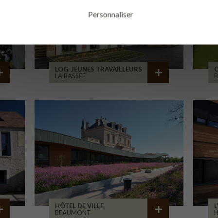
Personnaliser
LOG. JEUNES TRAVAILLEURS
LA BASSEE
B
HÔTEL DE VILLE
L
BEAUMONT