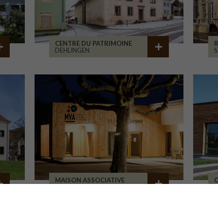
CENTRE DU PATRIMOINE
R
DEHLINGEN
S
MAISON ASSOCIATIVE
C
ROANNE