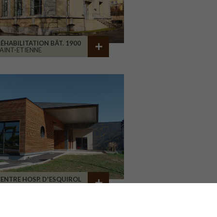
ÉHABILITATION BÂT. 1900
AINT-ETIENNE
ENTRE HOSP. D'ESQUIROL
LIMOGES