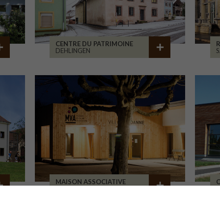
CENTRE DU PATRIMOINE
R
DEHLINGEN
S
MAISON ASSOCIATIVE
C
ROANNE