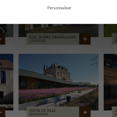
Personnaliser
LOG. JEUNES TRAVAILLEURS
LA BASSEE
B
HÔTEL DE VILLE
L
BEAUMONT