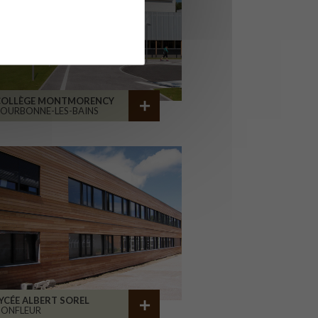
COLLÈGE MONTMORENCY
OURBONNE-LES-BAINS
YCÉE ALBERT SOREL
HONFLEUR