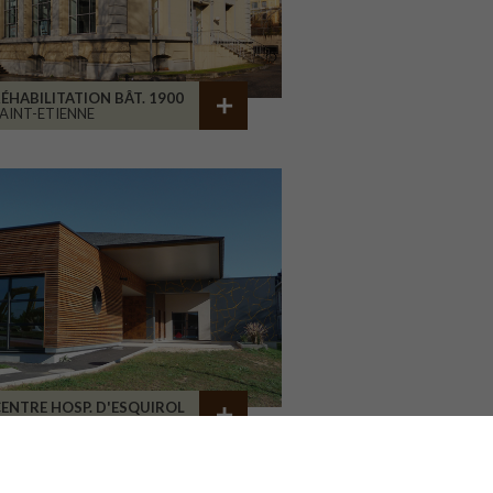
ÉHABILITATION BÂT. 1900
AINT-ETIENNE
ENTRE HOSP. D'ESQUIROL
LIMOGES