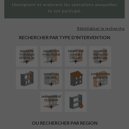
témoignent et analysent les opérations auxquelles
ils ont participé.
Réinitialiser la recherche
RECHERCHER PAR TYPE D'INTERVENTION
ISOLATION
FAÇADE SUR
FAÇADE SUR
ISOLATION
RÉAMÉNAGEMENT
RÉFECTION DES
THERMIQUE
PAROI PLEINE
SUPPORT
THERMIQUE
INTÉRIEUR
TOITURES
EXTÉRIEURE
LINÉAIRE
INTÉRIEURE
FERMETURE
SURÉLÉVATION
PROCÉDÉ
LOGGIAS
EXTENSION
PARTICULIER
AMÉNAGEMENT
EXTÉRIEUR
OU RECHERCHER PAR REGION