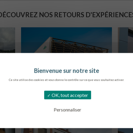
DÉCOUVREZ NOS RETOURS D'EXPÉRIENCE
Ce site utilise des cookies et vous donne le contrôle sur ce que vous souhaitez activer.
SIÈGE DE L’ONF
C
OK, tout accepter
METZ
Personnaliser