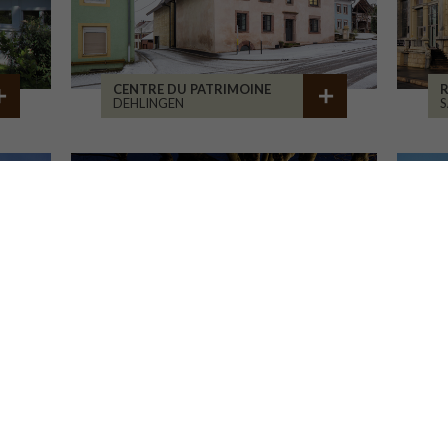
CENTRE DU PATRIMOINE
R
DEHLINGEN
S
MAISON ASSOCIATIVE
C
ROANNE