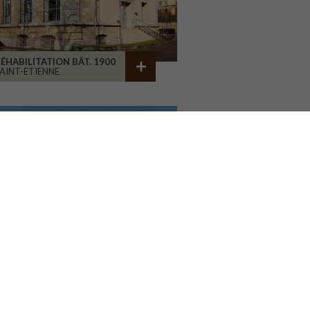
ÉHABILITATION BÂT. 1900
AINT-ETIENNE
ENTRE HOSP. D'ESQUIROL
LIMOGES