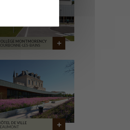
COLLÈGE MONTMORENCY
OURBONNE-LES-BAINS
ÔTEL DE VILLE
BEAUMONT