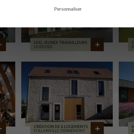
Personnaliser
LOG. JEUNES TRAVAILLEURS
LA BASSEE
B
CRÉATION DE 6 LOGEMENTS
H
FOLLAINVILLE-DENNEMONT