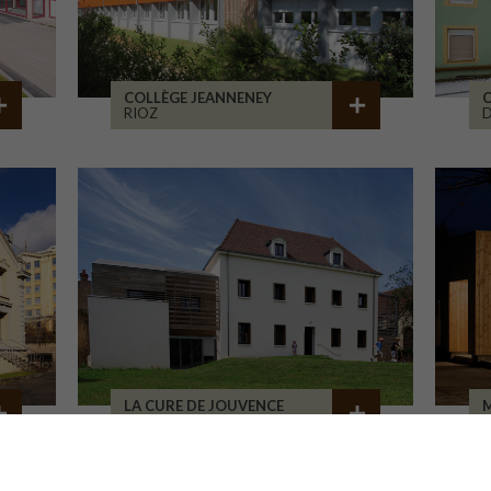
COLLÈGE JEANNENEY
C
RIOZ
D
LA CURE DE JOUVENCE
M
LALHEUE