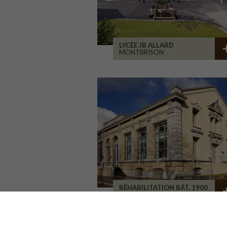
LYCÉE JB ALLARD
MONTBRISON
RÉHABILITATION BÂT. 1900
SAINT-ETIENNE