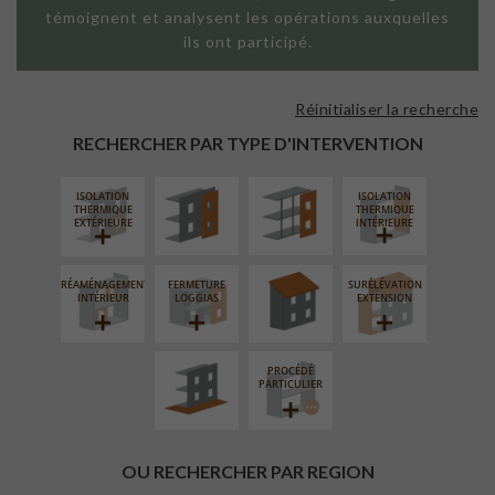
témoignent et analysent les opérations auxquelles
ils ont participé.
Réinitialiser la recherche
FAÇADE SUR
FAÇADE SUR
PAROI PLEINE
SUPPORT
RECHERCHER PAR TYPE D'INTERVENTION
LINÉAIRE
ISOLATION
ISOLATION
RÉFECTION DES
THERMIQUE
THERMIQUE
TOITURES
EXTÉRIEURE
INTÉRIEURE
RÉAMÉNAGEMENT
FERMETURE
SURÉLÉVATION
AMÉNAGEMENT
INTÉRIEUR
LOGGIAS
EXTENSION
EXTÉRIEUR
PROCÉDÉ
PARTICULIER
OU RECHERCHER PAR REGION