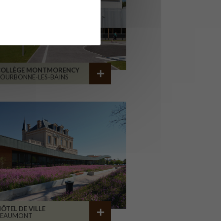
COLLÈGE MONTMORENCY
OURBONNE-LES-BAINS
ÔTEL DE VILLE
BEAUMONT