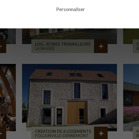
Personnaliser
LOG. JEUNES TRAVAILLEURS
LA BASSEE
B
CRÉATION DE 6 LOGEMENTS
H
FOLLAINVILLE-DENNEMONT