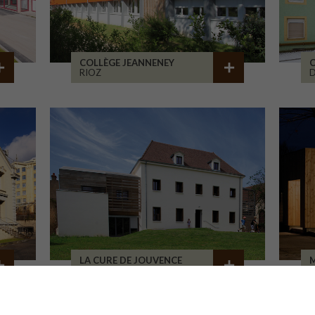
COLLÈGE JEANNENEY
C
RIOZ
D
LA CURE DE JOUVENCE
M
LALHEUE