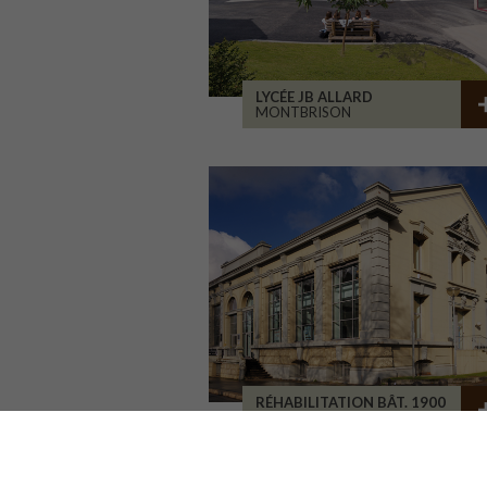
LYCÉE JB ALLARD
MONTBRISON
RÉHABILITATION BÂT. 1900
SAINT-ETIENNE