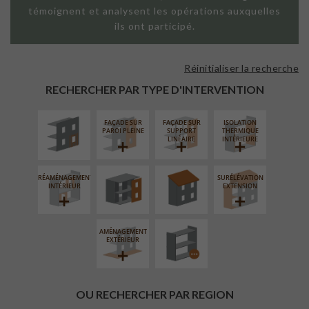
témoignent et analysent les opérations auxquelles
ils ont participé.
Réinitialiser la recherche
ISOLATION
THERMIQUE
RECHERCHER PAR TYPE D'INTERVENTION
EXTÉRIEURE
FAÇADE SUR
FAÇADE SUR
ISOLATION
FERMETURE
RÉFECTION DES
PAROI PLEINE
SUPPORT
THERMIQUE
LOGGIAS
TOITURES
LINÉAIRE
INTÉRIEURE
RÉAMÉNAGEMENT
SURÉLÉVATION
PROCÉDÉ
INTÉRIEUR
EXTENSION
PARTICULIER
AMÉNAGEMENT
EXTÉRIEUR
OU RECHERCHER PAR REGION