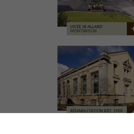
LYCÉE JB ALLARD
MONTBRISON
RÉHABILITATION BÂT. 1900
SAINT-ETIENNE