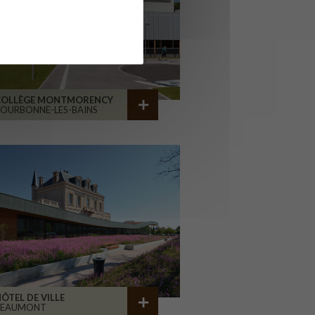
COLLÈGE MONTMORENCY
OURBONNE-LES-BAINS
ÔTEL DE VILLE
BEAUMONT