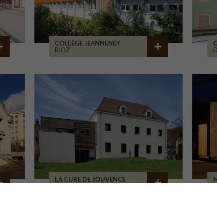
COLLÈGE JEANNENEY
C
RIOZ
D
LA CURE DE JOUVENCE
M
LALHEUE