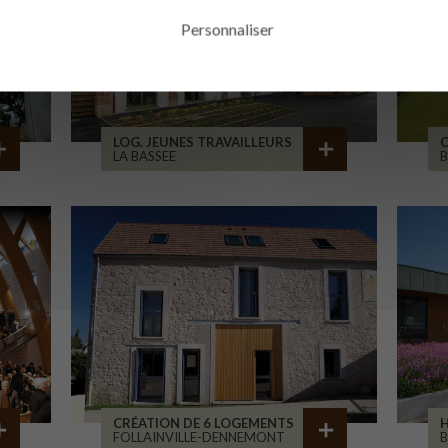
Personnaliser
LOG. JEUNES TRAVAILLEURS
LA BASSEE
B
CRÉATION DE 6 LOGEMENTS
H
FOLLAINVILLE-DENNEMONT