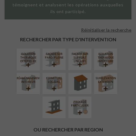
témoignent et analysent les opérations auxquelles
ils ont participé.
Réinitialiser la recherche
RECHERCHER PAR TYPE D'INTERVENTION
ISOLATION
FAÇADE SUR
FAÇADE SUR
ISOLATION
RÉFECTION DES
THERMIQUE
PAROI PLEINE
SUPPORT
THERMIQUE
TOITURES
EXTÉRIEURE
LINÉAIRE
INTÉRIEURE
RÉAMÉNAGEMENT
FERMETURE
SURÉLÉVATION
AMÉNAGEMENT
INTÉRIEUR
LOGGIAS
EXTENSION
EXTÉRIEUR
PROCÉDÉ
PARTICULIER
OU RECHERCHER PAR REGION