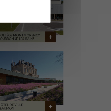
COLLÈGE MONTMORENCY
OURBONNE-LES-BAINS
ÔTEL DE VILLE
BEAUMONT