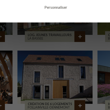
Personnaliser
LOG. JEUNES TRAVAILLEURS
LA BASSEE
B
CRÉATION DE 6 LOGEMENTS
H
FOLLAINVILLE-DENNEMONT