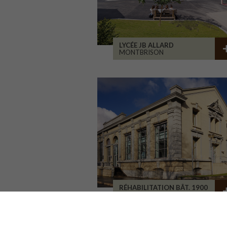
LYCÉE JB ALLARD
MONTBRISON
RÉHABILITATION BÂT. 1900
SAINT-ETIENNE