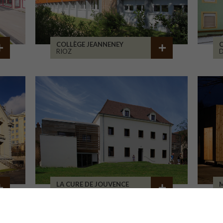
COLLÈGE JEANNENEY
C
RIOZ
D
LA CURE DE JOUVENCE
M
LALHEUE