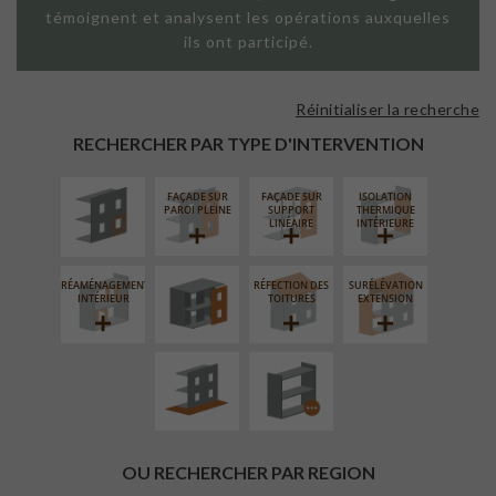
témoignent et analysent les opérations auxquelles
ils ont participé.
Réinitialiser la recherche
ISOLATION
THERMIQUE
RECHERCHER PAR TYPE D'INTERVENTION
EXTÉRIEURE
FAÇADE SUR
FAÇADE SUR
ISOLATION
FERMETURE
PAROI PLEINE
SUPPORT
THERMIQUE
LOGGIAS
LINÉAIRE
INTÉRIEURE
RÉAMÉNAGEMENT
RÉFECTION DES
SURÉLÉVATION
AMÉNAGEMENT
PROCÉDÉ
INTÉRIEUR
TOITURES
EXTENSION
EXTÉRIEUR
PARTICULIER
OU RECHERCHER PAR REGION