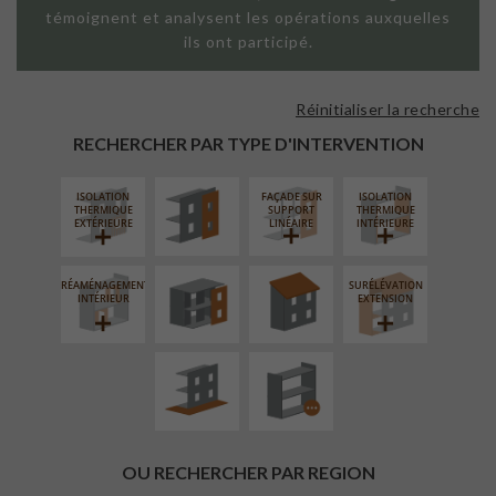
témoignent et analysent les opérations auxquelles
ils ont participé.
Réinitialiser la recherche
FAÇADE SUR
PAROI PLEINE
RECHERCHER PAR TYPE D'INTERVENTION
ISOLATION
FAÇADE SUR
ISOLATION
FERMETURE
RÉFECTION DES
THERMIQUE
SUPPORT
THERMIQUE
LOGGIAS
TOITURES
EXTÉRIEURE
LINÉAIRE
INTÉRIEURE
RÉAMÉNAGEMENT
SURÉLÉVATION
AMÉNAGEMENT
PROCÉDÉ
INTÉRIEUR
EXTENSION
EXTÉRIEUR
PARTICULIER
OU RECHERCHER PAR REGION