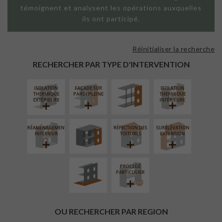
témoignent et analysent les opérations auxquelles
ils ont participé.
Réinitialiser la recherche
FAÇADE SUR
SUPPORT
RECHERCHER PAR TYPE D'INTERVENTION
LINÉAIRE
ISOLATION
FAÇADE SUR
ISOLATION
FERMETURE
THERMIQUE
PAROI PLEINE
THERMIQUE
LOGGIAS
EXTÉRIEURE
INTÉRIEURE
RÉAMÉNAGEMENT
RÉFECTION DES
SURÉLÉVATION
AMÉNAGEMENT
INTÉRIEUR
TOITURES
EXTENSION
EXTÉRIEUR
PROCÉDÉ
PARTICULIER
OU RECHERCHER PAR REGION