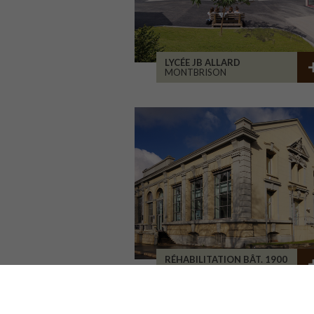
LYCÉE JB ALLARD
MONTBRISON
RÉHABILITATION BÂT. 1900
SAINT-ETIENNE