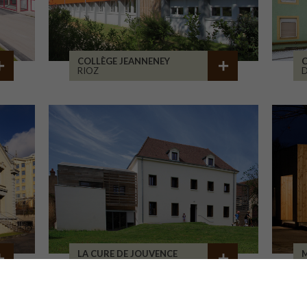
COLLÈGE JEANNENEY
C
RIOZ
D
LA CURE DE JOUVENCE
M
LALHEUE