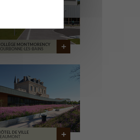
COLLÈGE MONTMORENCY
OURBONNE-LES-BAINS
ÔTEL DE VILLE
BEAUMONT