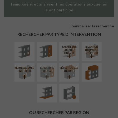
témoignent et analysent les opérations auxquelles
ils ont participé.
Réinitialiser la recherche
ISOLATION
FAÇADE SUR
THERMIQUE
PAROI PLEINE
RECHERCHER PAR TYPE D'INTERVENTION
EXTÉRIEURE
FAÇADE SUR
ISOLATION
SURÉLÉVATION
SUPPORT
THERMIQUE
EXTENSION
LINÉAIRE
INTÉRIEURE
RÉAMÉNAGEMENT
FERMETURE
RÉFECTION DES
AMÉNAGEMENT
PROCÉDÉ
INTÉRIEUR
LOGGIAS
TOITURES
EXTÉRIEUR
PARTICULIER
OU RECHERCHER PAR REGION