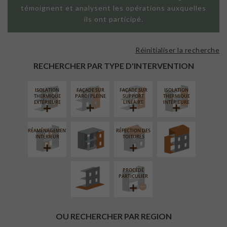
témoignent et analysent les opérations auxquelles
ils ont participé.
Réinitialiser la recherche
RECHERCHER PAR TYPE D'INTERVENTION
ISOLATION
FAÇADE SUR
FAÇADE SUR
ISOLATION
FERMETURE
SURÉLÉVATION
THERMIQUE
PAROI PLEINE
SUPPORT
THERMIQUE
LOGGIAS
EXTENSION
EXTÉRIEURE
LINÉAIRE
INTÉRIEURE
RÉAMÉNAGEMENT
RÉFECTION DES
AMÉNAGEMENT
INTÉRIEUR
TOITURES
EXTÉRIEUR
PROCÉDÉ
PARTICULIER
OU RECHERCHER PAR REGION