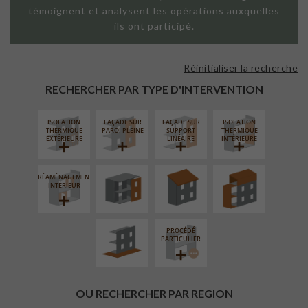
témoignent et analysent les opérations auxquelles
ils ont participé.
Réinitialiser la recherche
RECHERCHER PAR TYPE D'INTERVENTION
ISOLATION
FAÇADE SUR
FAÇADE SUR
ISOLATION
FERMETURE
RÉFECTION DES
SURÉLÉVATION
THERMIQUE
PAROI PLEINE
SUPPORT
THERMIQUE
LOGGIAS
TOITURES
EXTENSION
EXTÉRIEURE
LINÉAIRE
INTÉRIEURE
RÉAMÉNAGEMENT
AMÉNAGEMENT
INTÉRIEUR
EXTÉRIEUR
PROCÉDÉ
PARTICULIER
OU RECHERCHER PAR REGION