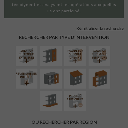
témoignent et analysent les opérations auxquelles
ils ont participé.
Réinitialiser la recherche
FAÇADE SUR
PAROI PLEINE
RECHERCHER PAR TYPE D'INTERVENTION
ISOLATION
FAÇADE SUR
ISOLATION
FERMETURE
RÉFECTION DES
SURÉLÉVATION
THERMIQUE
SUPPORT
THERMIQUE
LOGGIAS
TOITURES
EXTENSION
EXTÉRIEURE
LINÉAIRE
INTÉRIEURE
RÉAMÉNAGEMENT
AMÉNAGEMENT
INTÉRIEUR
EXTÉRIEUR
PROCÉDÉ
PARTICULIER
OU RECHERCHER PAR REGION