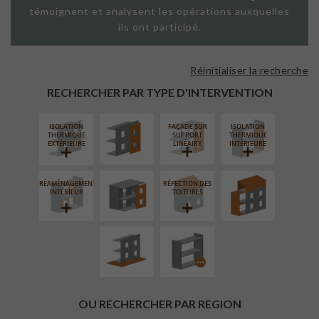
témoignent et analysent les opérations auxquelles
ils ont participé.
Réinitialiser la recherche
FAÇADE SUR
PAROI PLEINE
RECHERCHER PAR TYPE D'INTERVENTION
ISOLATION
FAÇADE SUR
ISOLATION
FERMETURE
SURÉLÉVATION
THERMIQUE
SUPPORT
THERMIQUE
LOGGIAS
EXTENSION
EXTÉRIEURE
LINÉAIRE
INTÉRIEURE
RÉAMÉNAGEMENT
RÉFECTION DES
AMÉNAGEMENT
PROCÉDÉ
INTÉRIEUR
TOITURES
EXTÉRIEUR
PARTICULIER
OU RECHERCHER PAR REGION