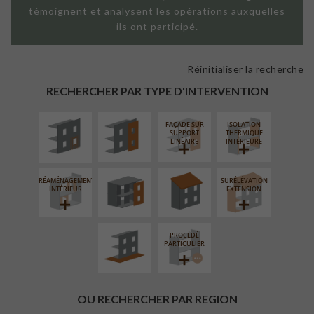
témoignent et analysent les opérations auxquelles
ils ont participé.
Réinitialiser la recherche
ISOLATION
FAÇADE SUR
THERMIQUE
PAROI PLEINE
RECHERCHER PAR TYPE D'INTERVENTION
EXTÉRIEURE
FAÇADE SUR
ISOLATION
FERMETURE
RÉFECTION DES
SUPPORT
THERMIQUE
LOGGIAS
TOITURES
LINÉAIRE
INTÉRIEURE
RÉAMÉNAGEMENT
SURÉLÉVATION
AMÉNAGEMENT
INTÉRIEUR
EXTENSION
EXTÉRIEUR
PROCÉDÉ
PARTICULIER
OU RECHERCHER PAR REGION