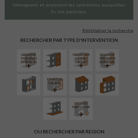
témoignent et analysent les opérations auxquelles
ils ont participé.
Réinitialiser la recherche
FAÇADE SUR
PAROI PLEINE
RECHERCHER PAR TYPE D'INTERVENTION
ISOLATION
FAÇADE SUR
ISOLATION
RÉAMÉNAGEMENT
RÉFECTION DES
SURÉLÉVATION
THERMIQUE
SUPPORT
THERMIQUE
INTÉRIEUR
TOITURES
EXTENSION
EXTÉRIEURE
LINÉAIRE
INTÉRIEURE
FERMETURE
AMÉNAGEMENT
LOGGIAS
EXTÉRIEUR
PROCÉDÉ
PARTICULIER
OU RECHERCHER PAR REGION